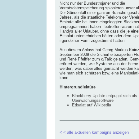
Nicht nur der Bundestrojaner und die
Vorratsdatenspeicherung spionieren unser al
Der Sündenfall einer ganzen Branche gescha
Jahres, als die staatliche Telekom der Verei
Emirate alle bei ihnen eingeloggten Blackbe
umprogrammiert haben - betroffen waren nat
Handys aller Urlauber, ohne dass die je eine
Etisalat unterschrieben hätten oder dem Upd
irgendeiner Form zugestimmt hätten.
Aus diesem Anlass hat Georg Markus Kain
September 2009 die Sicherheitsexperten Flo
und René Pfeiffer zum q/Talk geladen. Gem
erörtert werden, wie Systeme aus der Ferne 
werden, was dabei alles gemacht werden ka
wie man sich schützen bzw. eine Manipulat
kann.
Hintergrundlektüre
Blackberry-Update entpuppt sich als
Überwachungssoftware
Etisalat auf Wikipedia
< < alle aktuellen kampaigns anzeigen