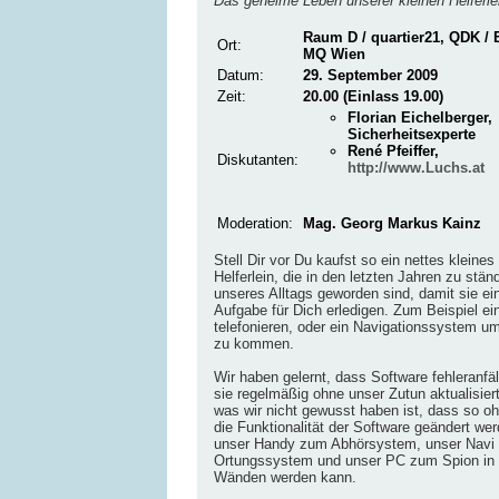
Das geheime Leben unserer kleinen Helferle
Raum D / quartier21, QDK / 
Ort:
MQ Wien
Datum:
29. September 2009
Zeit:
20.00 (Einlass 19.00)
Florian Eichelberger,
Sicherheitsexperte
René Pfeiffer,
Diskutanten:
http://www.Luchs.at
Moderation:
Mag. Georg Markus Kainz
Stell Dir vor Du kaufst so ein nettes kleine
Helferlein, die in den letzten Jahren zu stän
unseres Alltags geworden sind, damit sie ei
Aufgabe für Dich erledigen. Zum Beispiel e
telefonieren, oder ein Navigationssystem um 
zu kommen.
Wir haben gelernt, dass Software fehleranfäl
sie regelmäßig ohne unser Zutun aktualisie
was wir nicht gewusst haben ist, dass so o
die Funktionalität der Software geändert we
unser Handy zum Abhörsystem, unser Navi
Ortungssystem und unser PC zum Spion in 
Wänden werden kann.