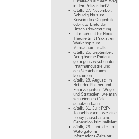
Österreich auf dem Weg
in den Polizeistaat?
q/talk, 27. November:
Schuldig bis zum
Beweis des Gegenteils
oder das Ende der
Unschuldsvermutung
Fit mach mit für Nerds -
Theorie trifft Praxis: ein
Workshop zum
Mitmachen für alle
q/talk, 25. September:
Der gläserne Patient -
gefangen zwischen der
Pharmaindustrie und
den Versicherungs-
konzernen
q/talk, 28. August: Im
Netz der Phisher und
Finanzagenten - Wege
und Strategien, wie man
sein eigenes Geld
schützen kann.
q/talk, 31. Juli: P2P-
Tauschbörsen - wie eine
Lobby pauschal eine
Generation kriminalisiert
q/talk, 26. Juni: der Fall
Watergate im
Informations-Zeitalter