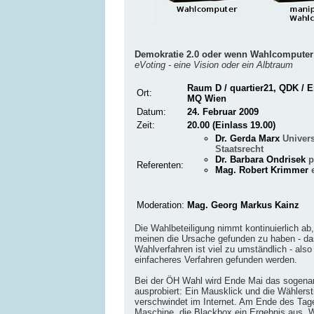
Demokratie 2.0 oder wenn Wahlcomputer
eVoting - eine Vision oder ein Albtraum
Raum D / quartier21, QDK / E
Ort:
MQ Wien
Datum:
24. Februar 2009
Zeit:
20.00 (Einlass 19.00)
Dr. Gerda Marx
Univers
Staatsrecht
Dr. Barbara Ondrisek
p
Referenten:
Mag. Robert Krimmer
Moderation:
Mag. Georg Markus Kainz
Die Wahlbeteiligung nimmt kontinuierlich ab,
meinen die Ursache gefunden zu haben - das
Wahlverfahren ist viel zu umständlich - als
einfacheres Verfahren gefunden werden.
Bei der ÖH Wahl wird Ende Mai das sogena
ausprobiert: Ein Mausklick und die Wähler
verschwindet im Internet. Am Ende des Tag
Maschine, die Blackbox ein Ergebnis aus.