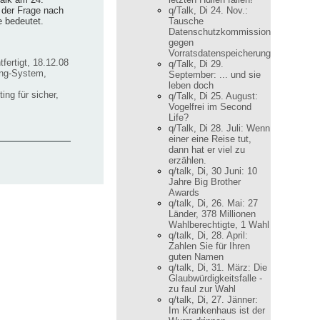
 der Frage nach
q/Talk, Di 24. Nov.:
e bedeutet.
Tausche
Datenschutzkommission
gegen
Vorratsdatenspeicherung
fertigt, 18.12.08
q/Talk, Di 29.
ing-System,
September: ... und sie
leben doch
ng für sicher,
q/Talk, Di 25. August:
Vogelfrei im Second
Life?
q/Talk, Di 28. Juli: Wenn
einer eine Reise tut,
dann hat er viel zu
erzählen.
q/talk, Di, 30 Juni: 10
Jahre Big Brother
Awards
q/talk, Di, 26. Mai: 27
Länder, 378 Millionen
Wahlberechtigte, 1 Wahl
q/talk, Di, 28. April:
Zahlen Sie für Ihren
guten Namen
q/talk, Di, 31. März: Die
Glaubwürdigkeitsfalle -
zu faul zur Wahl
q/talk, Di, 27. Jänner:
Im Krankenhaus ist der