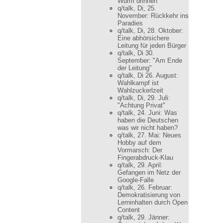
Wurm drinnen
q/talk, Di, 25.
November: Rückkehr ins
Paradies
q/talk, Di, 28. Oktober:
Eine abhörsichere
Leitung für jeden Bürger
q/talk, Di 30.
September: "Am Ende
der Leitung"
q/talk, Di 26. August:
Wahlkampf ist
Wahlzuckerlzeit
q/talk, Di, 29. Juli:
"Achtung Privat"
q/talk, 24. Juni: Was
haben die Deutschen
was wir nicht haben?
q/talk, 27. Mai: Neues
Hobby auf dem
Vormarsch: Der
Fingerabdruck-Klau
q/talk, 29. April:
Gefangen im Netz der
Google-Falle
q/talk, 26. Februar:
Demokratisierung von
Lerninhalten durch Open
Content
q/talk, 29. Jänner: