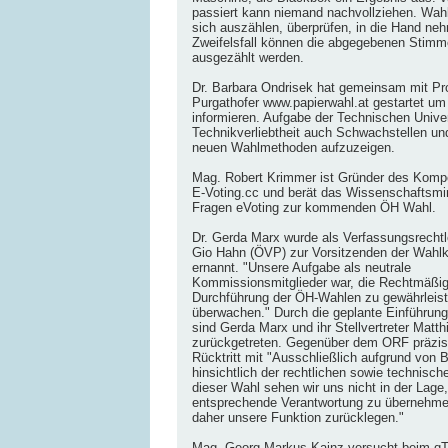
passiert kann niemand nachvollziehen. Wahl
sich auszählen, überprüfen, in die Hand ne
Zweifelsfall können die abgegebenen Stimm
ausgezählt werden.
Dr. Barbara Ondrisek hat gemeinsam mit Pro
Purgathofer www.papierwahl.at gestartet um
informieren. Aufgabe der Technischen Universi
Technikverliebtheit auch Schwachstellen un
neuen Wahlmethoden aufzuzeigen.
Mag. Robert Krimmer ist Gründer des Kom
E-Voting.cc und berät das Wissenschaftsmin
Fragen eVoting zur kommenden ÖH Wahl.
Dr. Gerda Marx wurde als Verfassungsrechtle
Gio Hahn (ÖVP) zur Vorsitzenden der Wahl
ernannt. "Unsere Aufgabe als neutrale
Kommissionsmitglieder war, die Rechtmäßig
Durchführung der ÖH-Wahlen zu gewährleist
überwachen." Durch die geplante Einführung
sind Gerda Marx und ihr Stellvertreter Matth
zurückgetreten. Gegenüber dem ORF präzisi
Rücktritt mit "Ausschließlich aufgrund von
hinsichtlich der rechtlichen sowie technisch
dieser Wahl sehen wir uns nicht in der Lage,
entsprechende Verantwortung zu übernehme
daher unsere Funktion zurücklegen."
Mag. Georg Markus Kainz versucht beim qT