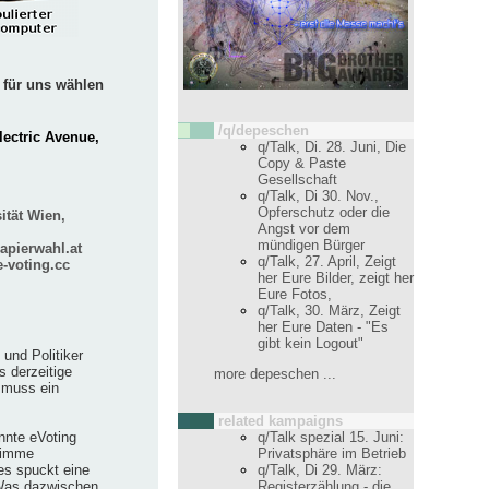
 für uns wählen
/q/depeschen
lectric Avenue,
q/Talk, Di. 28. Juni, Die
Copy & Paste
Gesellschaft
q/Talk, Di 30. Nov.,
Opferschutz oder die
ität Wien,
Angst vor dem
mündigen Bürger
apierwahl.at
q/Talk, 27. April, Zeigt
e-voting.cc
her Eure Bilder, zeigt her
Eure Fotos,
q/Talk, 30. März, Zeigt
her Eure Daten - "Es
gibt kein Logout"
 und Politiker
 derzeitige
more depeschen ...
o muss ein
related kampaigns
nnte eVoting
q/Talk spezial 15. Juni:
stimme
Privatsphäre im Betrieb
es spuckt eine
q/Talk, Di 29. März:
 Was dazwischen
Registerzählung - die