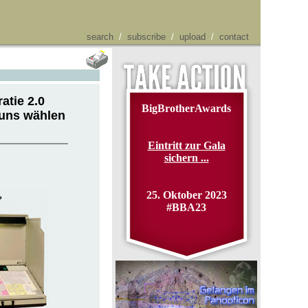
search
/
subscribe
/
upload
/
contact
atie 2.0
BigBrotherAwards
 uns wählen
Eintritt zur Gala
sichern ...
25. Oktober 2023
#BBA23