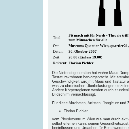
Fit mach mit für Nerds - Theorie trif
Titel:
zum Mitmachen für alle
Ort:
Museums Quartier Wien, quartier21, 
Datum:
30. Oktober 2007
Zeit:
20.00 (Einlass 19.00)
Referent:
Florian Pichler
Die Nintendogeneration hat wahre Maus-Domp
Tastaturakrobaten hervorgebracht. Mit atemb
Geschwindigkeit wird mit Maus und Tastatur a
was zu chronischen Überbelastungen einzelne
Andere Körperregionen werden durch stunden
Bildschirm vernachlässigt.
Für diese Akrobaten, Artisten, Jongleure und 
Florian Pichler
vom
Physiozentrum Wien
wie man durch akt
selbst erlernen kann, seinen Gesundheitszust
beeinflussen und Ursachen für Beschwerden z