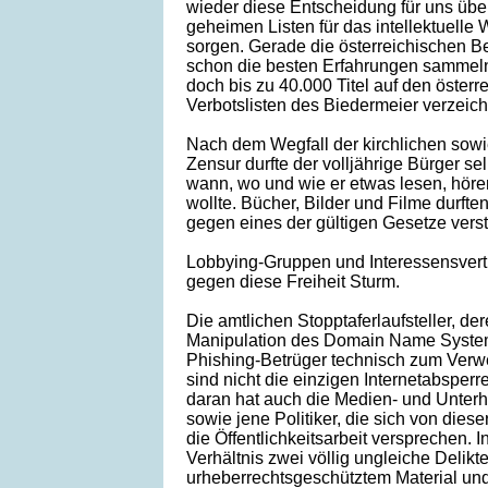
wieder diese Entscheidung für uns üb
geheimen Listen für das intellektuelle
sorgen. Gerade die österreichischen B
schon die besten Erfahrungen sammel
doch bis zu 40.000 Titel auf den österr
Verbotslisten des Biedermeier verzeich
Nach dem Wegfall der kirchlichen sowie
Zensur durfte der volljährige Bürger se
wann, wo und wie er etwas lesen, hör
wollte. Bücher, Bilder und Filme durften
gegen eines der gültigen Gesetze vers
Lobbying-Gruppen und Interessensvert
gegen diese Freiheit Sturm.
Die amtlichen Stopptaferlaufsteller, d
Manipulation des Domain Name System
Phishing-Betrüger technisch zum Verwe
sind nicht die einzigen Internetabsperr
daran hat auch die Medien- und Unterh
sowie jene Politiker, die sich von diese
die Öffentlichkeitsarbeit versprechen.
Verhältnis zwei völlig ungleiche Delik
urheberrechtsgeschütztem Material und