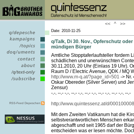
<<
^
>>
Date: 2010-11-25
q/Talk, Di 30. Nov., Opferschutz ode
mündigen Bürger
Amtliche Stopptaferlaufsteller fordern L
schädlichen und unerwünschten Conte
30.11.2010, 20 Uhr (Einlass 19 Uhr). Or
Raum D / Electric Avenue, QDK / MQ W
http://www.m-q.at/?page_id=501
-> Nr.
Oskar Obereder (Silver Server) und Je
Zensur)
-.-. --.- -.-. --.- -.-. --.- -.-. --.- -.-. --.- -.-. --.-
http://www.quintessenz.at/d/00010000
RSS-Feed Depeschen
Mit dem Zweiten Vatikanum hat die Kir
selbstverantwortlichen Menschen erka
abgeschafft und seit 1965 darf der Bürg
entscheiden was er lesen möchte. Doch