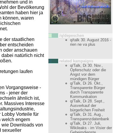
ernehmen und in
 Wohl der Bevölkerung
eamten haben hier ja
n können, waren
eichischen
net.
/q/depeschen
 der staatlichen
q/talk 30. August 2016 -
rien ne va plus
lber entscheiden
en oder anschauen
 dabei natürlich nicht
toßen.
related kampaigns
q/Talk, Di 30. Nov.,
Opferschutz oder die
retungen laufen
Angst vor dem
mündigen Bürger
q/Talk, Di 26. Okt.,
eren Vorgangsweise -
Transparente Bürger
durch Transparente
s - jener der
Kommunikation
chseln ähnlich ist,
q/Talk, Di 28. Sept.,
er. Massives Interesse
Ausverkauf der
altungsindustrie,
bürgerlichen Freiheit
r Lobby Vorteile für
q/Talk, Di 31. Aug.,
Transparenzdatenbank
 In welch engem
q/Talk, Di 27. Juli,
te wie Downloads von
Wikileaks - im Visier der
 sexueller
Geheimdienste