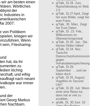
 wir am besten einen
q/Talk, Di 29. Juni,
rklären. Wörtliches
Rasterfahndung im Web
2.0
obbyist der
q/Talk, Di 27 April, Zeigt
c Industries in
her eure Bilder, zeigt her
 amerikanischen
eure Fotos,
ai 2007:
q/Talk, 30. März, Zeigt
her Eure Daten
q/Talk, Di. 23. Feb.,
e von Politikern
Willkommen im
spielen, kriegen wir
Überwachungsstaat
einzuführen. Wenn
q/Talk, Di 26. Jan.: Die
t sein, Filesharing-
letzten Hüllen fallen!
q/Talk, Di 24. Nov.:
Tausche
Datenschutzkommission
 und
gegen
en hat, da ihr
Vorratsdatenspeicherung
onsumenten zu
q/Talk, Di 29.
Medien löchrig
September: ... und sie
leben doch
erzhaft, und eifrig
q/Talk, Di 25. August:
eauftragt nach neuen
Vogelfrei im Second
ivatkopie war immer
Life?
den.
q/Talk, Di 28. Juli: Wenn
einer eine Reise tut,
dann hat er viel zu
und der
erzählen.
siert Georg Markus
q/talk, Di, 30 Juni: 10
schen Nachbarn.
Jahre Big Brother