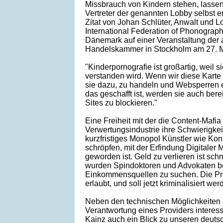
Missbrauch von Kindern stehen, lassen
Vertreter der genannten Lobby selbst e
Zitat von Johan Schlüter, Anwalt und L
International Federation of Phonographi
Dänemark auf einer Veranstaltung der
Handelskammer in Stockholm am 27. M
"Kinderpornografie ist großartig, weil si
verstanden wird. Wenn wir diese Karte 
sie dazu, zu handeln und Websperren 
das geschafft ist, werden sie auch berei
Sites zu blockieren."
Eine Freiheit mit der die Content-Mafia
Verwertungsindustrie ihre Schwierigkeit
kurzfristiges Monopol Künstler wie K
schröpfen, mit der Erfindung Digitaler 
geworden ist. Geld zu verlieren ist schm
wurden Spindoktoren und Advokaten b
Einkommensquellen zu suchen. Die Pr
erlaubt, und soll jetzt kriminalisiert wer
Neben den technischen Möglichkeiten 
Verantwortung eines Providers interes
Kainz auch ein Blick zu unseren deut