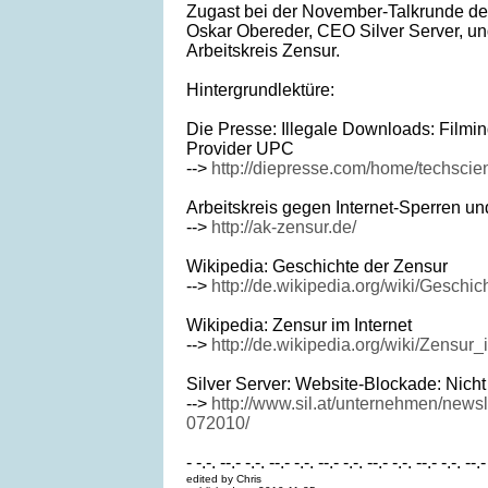
Zugast bei der November-Talkrunde der
Oskar Obereder, CEO Silver Server, u
Arbeitskreis Zensur.
Hintergrundlektüre:
Die Presse: Illegale Downloads: Filmin
Provider UPC
-->
http://diepresse.com/home/techscie
Arbeitskreis gegen Internet-Sperren u
-->
http://ak-zensur.de/
Wikipedia: Geschichte der Zensur
-->
http://de.wikipedia.org/wiki/Geschi
Wikipedia: Zensur im Internet
-->
http://de.wikipedia.org/wiki/Zensur_
Silver Server: Website-Blockade: Nich
-->
http://www.sil.at/unternehmen/newsl
072010/
- -.-. --.- -.-. --.- -.-. --.- -.-. --.- -.-. --.- -.-. --.-
edited by Chris