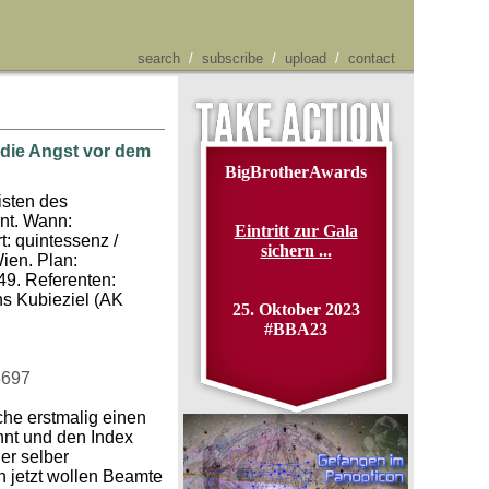
search
/
subscribe
/
upload
/
contact
r die Angst vor dem
BigBrotherAwards
isten des
nt. Wann:
Eintritt zur Gala
t: quintessenz /
sichern ...
ien. Plan:
 49. Referenten:
ns Kubieziel (AK
25. Oktober 2023
#BBA23
8697
che erstmalig einen
nnt und den Index
er selber
 jetzt wollen Beamte