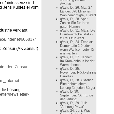
 q/uintessenz sind
Awards
nd Jens Kubieziel vom
q/talk, Di, 26. Mai: 27
Länder, 378 Millionen
Wahlberechtigte, 1 Wahl
q/talk, Di, 28. April:
Zahlen Sie für Ihren
guten Namen
dustrie verklagt
q/talk, Di, 31. März: Die
Glaubwürdigkeitsfalle -
zu faul zur Wahl
nce/internet/606837/
q/talk, Di, 24. Februar:
Demokratie 2.0 oder
nd Zensur (AK Zensur)
wenn Wahlcomputer für
uns wählen
q/talk, Di, 27. Jänner:
Im Krankenhaus ist der
Wurm drinnen
chte_der_Zensur
q/talk, Di, 25.
November: Rückkehr ins
Paradies
q/talk, Di, 28. Oktober:
im_Internet
Eine abhörsichere
Leitung für jeden Bürger
t die Lösung
q/talk, Di 30.
etter/newsletter-
September: "Am Ende
der Leitung"
q/talk, Di, 29. Juli:
"Achtung Privat"
q/talk, 24. Juni: Was