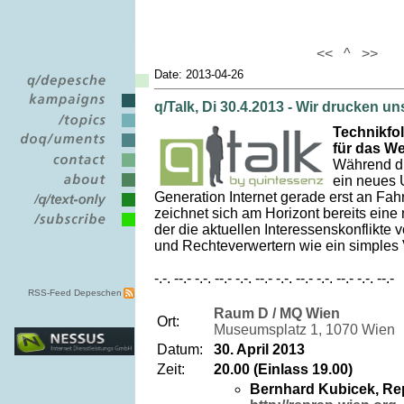
<<
^
>>
Date: 2013-04-26
q/Talk, Di 30.4.2013 - Wir drucken u
Technikfo
für das W
Während di
ein neues U
Generation Internet gerade erst an Fa
zeichnet sich am Horizont bereits eine
der die aktuellen Interessenskonflikte 
und Rechteverwertern wie ein simples 
-.-. --.- -.-. --.- -.-. --.- -.-. --.- -.-. --.- -.-. --.-
RSS-Feed Depeschen
Raum D / MQ Wien
Ort:
Museumsplatz 1, 1070 Wien
Datum:
30. April 2013
Zeit:
20.00 (Einlass 19.00)
Bernhard Kubicek, R