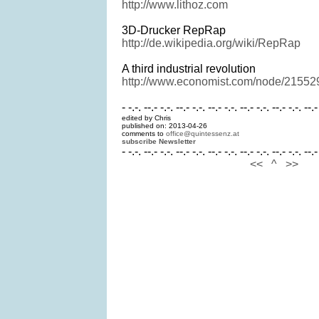
http://www.lithoz.com
3D-Drucker RepRap
http://de.wikipedia.org/wiki/RepRap
A third industrial revolution
http://www.economist.com/node/21552
- -.-. --.- -.-. --.- -.-. --.- -.-. --.- -.-. --.- -.-. --.-
edited by Chris
published on: 2013-04-26
comments to
office@quintessenz.at
subscribe Newsletter
- -.-. --.- -.-. --.- -.-. --.- -.-. --.- -.-. --.- -.-. --.-
<<
^
>>