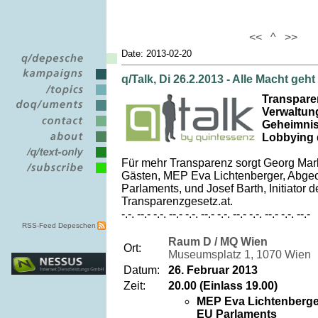
<<
^
>>
Date: 2013-02-20
q/Talk, Di 26.2.2013 - Alle Macht geh
Transparen
Verwaltun
Geheimnis
Lobbying d
Für mehr Transparenz sorgt Georg Mar
Gästen, MEP Eva Lichtenberger, Abge
Parlaments, und Josef Barth, Initiator d
Transparenzgesetz.at.
-.-. --.- -.-. --.- -.-. --.- -.-. --.- -.-. --.- -.-. --.-
RSS-Feed Depeschen
Raum D / MQ Wien
Ort:
Museumsplatz 1, 1070 Wien
Datum:
26. Februar 2013
Zeit:
20.00 (Einlass 19.00)
MEP Eva Lichtenberge
EU Parlaments