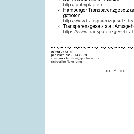
http://lobbyplag.eu
Hamburger Transparenzgesetz am 
getreten
http://www.transparenzgesetz.de/
Transparenzgesetz statt Amtsgeh
https://www.transparenzgesetz.at
- -.-. --.- -.-. --.- -.-. --.- -.-. --.- -.-. --.- -.-. --.-
edited by Chris
published on: 2013-02-20
comments to
office@quintessenz.at
subscribe Newsletter
- -.-. --.- -.-. --.- -.-. --.- -.-. --.- -.-. --.- -.-. --.-
<<
^
>>