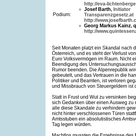
http://eva-lichtenberge
Josef Barth,
Initiator
Podium:
Transparenzgesetz.at
http://www.josefbarth
Georg Markus Kainz, 
http://www.quintessenz
Seit Monaten platzt ein Skandal nach 
Österreich, und es steht der Verlust von
Euro Volksvermögen im Raum. Nicht e
Beendigung des Untersuchungsaussch
Rumor beenden. Die Alpenrepublik wi
gebeutelt, und das Vertrauen in die h
Politiker und Beamten, ist verloren ge
und Missbrauch von Steuergeldern ist d
Statt in Frust und Wut zu versinken b
sich Gedanken über einen Ausweg zu 
alle diese Skandale zu verhindern gew
nicht hinter verschlossenen Türen stat
Amtsstuben ein absolutistisches Amtsv
Tag legen würden.
Machtlos mussten die Ergebnisse des 