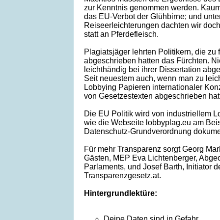
zur Kenntnis genommen werden. Kaum
das EU-Verbot der Glühbirne; und unte
Reiseerleichterungen dachten wir doch
statt an Pferdefleisch.
Plagiatsjäger lehrten Politikern, die zu 
abgeschrieben hatten das Fürchten. Nic
leichthändig bei ihrer Dissertation abg
Seit neuestem auch, wenn man zu leich
Lobbying Papieren internationaler Ko
von Gesetzestexten abgeschrieben hat
Die EU Politik wird von industriellem L
wie die Webseite lobbyplag.eu am Beis
Datenschutz-Grundverordnung dokument
Für mehr Transparenz sorgt Georg Mar
Gästen, MEP Eva Lichtenberger, Abge
Parlaments, und Josef Barth, Initiator d
Transparenzgesetz.at.
Hintergrundlektüre:
Deine Daten sind in Gefahr