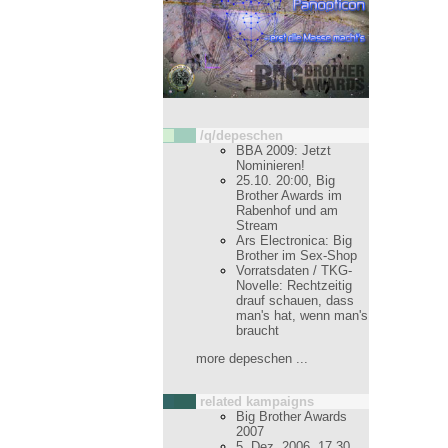
/q/depeschen
BBA 2009: Jetzt
Nominieren!
25.10. 20:00, Big
Brother Awards im
Rabenhof und am
Stream
Ars Electronica: Big
Brother im Sex-Shop
Vorratsdaten / TKG-
Novelle: Rechtzeitig
drauf schauen, dass
man's hat, wenn man's
braucht
more depeschen ...
related kampaigns
Big Brother Awards
2007
5. Dez. 2006, 17.30,