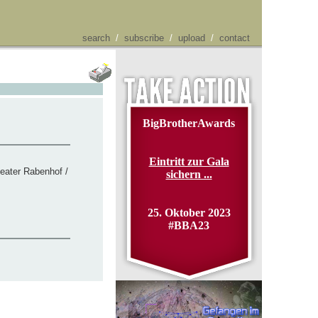
search
/
subscribe
/
upload
/
contact
BigBrotherAwards
Eintritt zur Gala
heater Rabenhof /
sichern ...
25. Oktober 2023
#BBA23