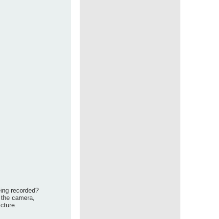
eing recorded?
o the camera,
icture.